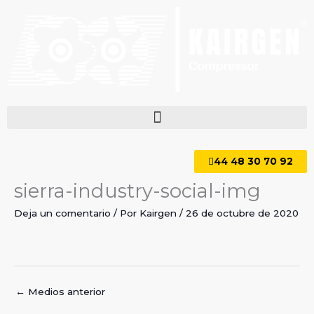
Ir
al
contenido
44 48 30 70 92
sierra-industry-social-img
Deja un comentario
/ Por
Kairgen
/
26 de octubre de 2020
←
Medios anterior