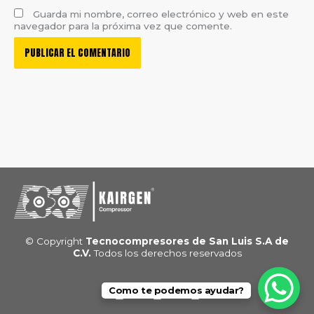
Guarda mi nombre, correo electrónico y web en este
navegador para la próxima vez que comente.
© Copyright
Tecnocompresores de San Luis S.A de
C.V.
Todos los derechos reservados
F
L
W
Como te podemos ayudar?
a
i
h