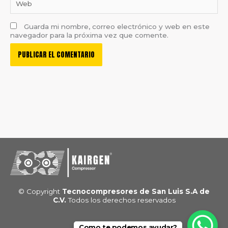
Guarda mi nombre, correo electrónico y web en este
navegador para la próxima vez que comente.
© Copyright
Tecnocompresores de San Luis S.A de
C.V.
Todos los derechos reservados
F
L
W
Como te podemos ayudar?