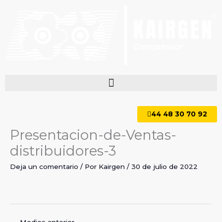
Ir
al
contenido
44 48 30 70 92
Presentacion-de-Ventas-
distribuidores-3
Deja un comentario
/ Por
Kairgen
/
30 de julio de 2022