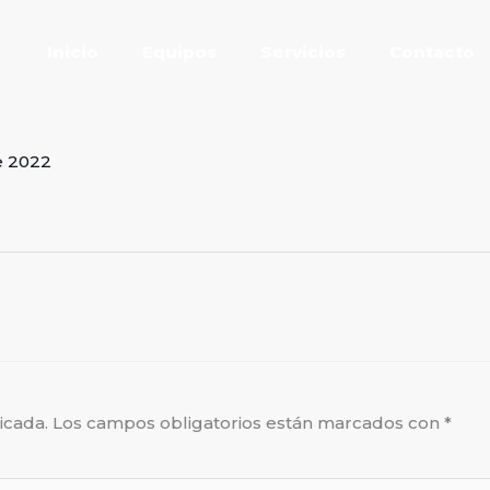
Inicio
Equipos
Servicios
Contacto
e 2022
icada.
Los campos obligatorios están marcados con
*