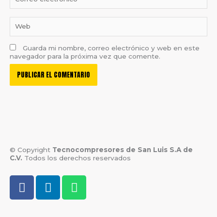
electrónico*
Web
Guarda mi nombre, correo electrónico y web en este
navegador para la próxima vez que comente.
© Copyright
Tecnocompresores de San Luis S.A de
C.V.
Todos los derechos reservados
F
L
W
a
i
h
c
n
a