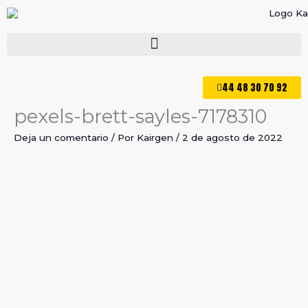
Ir
al
contenido
44 48 30 70 92
pexels-brett-sayles-7178310
Deja un comentario
/ Por
Kairgen
/
2 de agosto de 2022