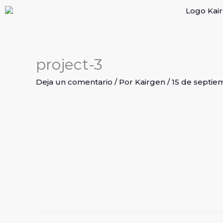
Ir
al
contenido
project-3
Deja un comentario
/ Por
Kairgen
/
15 de septie