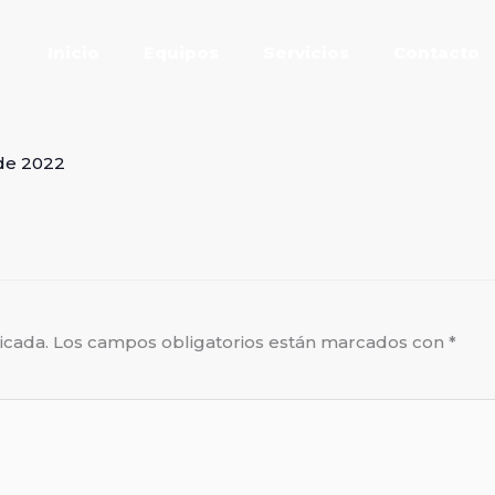
Inicio
Equipos
Servicios
Contacto
de 2022
icada.
Los campos obligatorios están marcados con
*