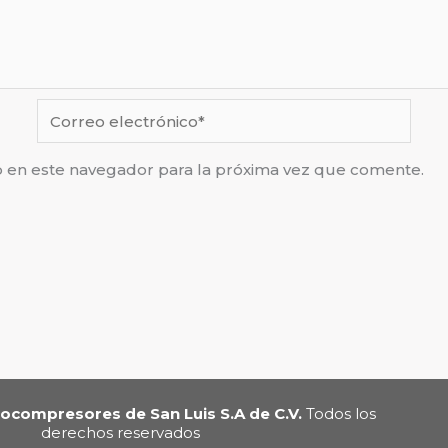
Correo
electrónico*
b en este navegador para la próxima vez que comente.
ocompresores de San Luis S.A de C.V.
Todos los
derechos reservados