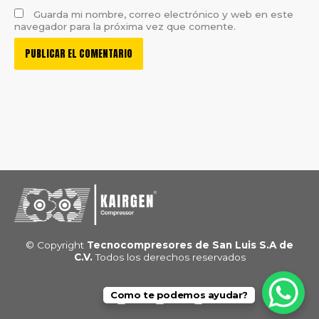
Guarda mi nombre, correo electrónico y web en este
navegador para la próxima vez que comente.
© Copyright
Tecnocompresores de San Luis S.A de
C.V.
Todos los derechos reservados
F
L
W
Como te podemos ayudar?
a
i
h