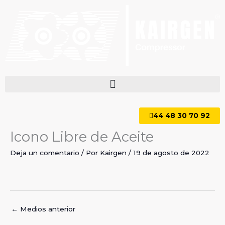
Ir
al
contenido
44 48 30 70 92
Icono Libre de Aceite
Deja un comentario
/ Por
Kairgen
/
19 de agosto de 2022
←
Medios anterior